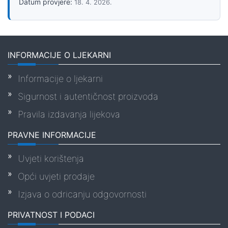
Datum provjere:
18. 4. 2026.
INFORMACIJE O LJEKARNI
Informacije o ljekarni
Sigurnost i autentičnost proizvoda
Pravila izdavanja lijekova
PRAVNE INFORMACIJE
Uvjeti korištenja
Opći uvjeti prodaje
Izjava o odricanju odgovornosti
PRIVATNOST I PODACI