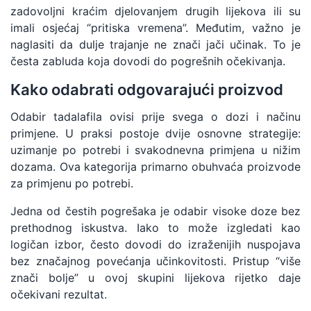
zadovoljni kraćim djelovanjem drugih lijekova ili su
imali osjećaj “pritiska vremena”. Međutim, važno je
naglasiti da dulje trajanje ne znači jači učinak. To je
česta zabluda koja dovodi do pogrešnih očekivanja.
Kako odabrati odgovarajući proizvod
Odabir tadalafila ovisi prije svega o dozi i načinu
primjene. U praksi postoje dvije osnovne strategije:
uzimanje po potrebi i svakodnevna primjena u nižim
dozama. Ova kategorija primarno obuhvaća proizvode
za primjenu po potrebi.
Jedna od čestih pogrešaka je odabir visoke doze bez
prethodnog iskustva. Iako to može izgledati kao
logičan izbor, često dovodi do izraženijih nuspojava
bez značajnog povećanja učinkovitosti. Pristup “više
znači bolje” u ovoj skupini lijekova rijetko daje
očekivani rezultat.